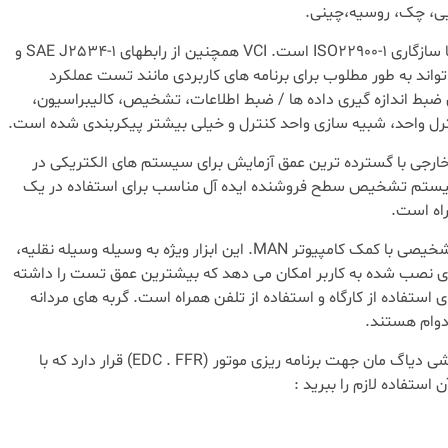
ایی، چک، روسیه،چینی.
T200 یک رابط ارتباطی وسیع خودرو با سازگاری ISO22900-1 است. VCI همچنین از رابطهای SAE J2534-1 و
 می تواند به طور مطلوب برای برنامه های کاربردی مانند تست عملکرد
ی ضبط اندازه گیری داده ها / ضبط اطلاعات، تشخیص، کالیبراسیون،
رل واحد، شبیه سازی واحد کنترل و خیلی بیشتر پیکربندی شده است.
خیص خارجی با گسترده ترین عمق آزمایش برای سیستم های الکتریکی در
MAN است. این سیستم تشخیص سطح فروشنده ایده آل مناسب برای استفاده در یک
راه است.
MAN-cats III – آزمایش و سیستم تشخیصی با کمک کامپیوتر MAN. این ابزار ویژه به وسیله وسیله نقلیه،
ی نصب شده به کاربر امکان می دهد که بیشترین عمق تست را داشته
ستفاده از کارگاه و استفاده از تلفن همراه است. گربه های مردانه
ادوام هستند.
* در بخش زیر قسمت اول فیلم آموزشی دیاگ مان جهت برنامه ریزی موتور (EDC . FFR) قرار دارد که با
 استفاده لازم را ببرید :