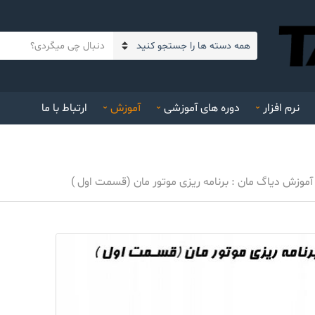
م
ن
ت
ا
ن
م
ج
د
س
نرم افزار
دوره های آموزشی
آموزش
ارتباط با ما
س
ت
ت
ج
ه
و
ک
آموزش دیاگ مان : برنامه ریزی موتور مان (قسمت اول )
ن
ی
د