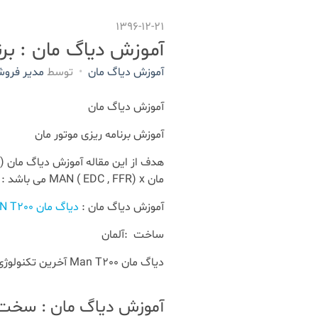
1396-12-21
آموزش دیاگ مان : برن
آموزش دیاگ مان
توسط
مدیر فروش
آموزش دیاگ مان
آموزش برنامه ریزی موتور مان
مان MAN ( EDC , FFR) x می باشد :
آموزش دیاگ مان :
دیاگ مان MAN T200
ساخت :آلمان
دیاگ مان Man T200 آخرین تکنولوژی عیب یابی کامیون ها و اتوبوس های مان
آموزش دیاگ مان : سخت ا