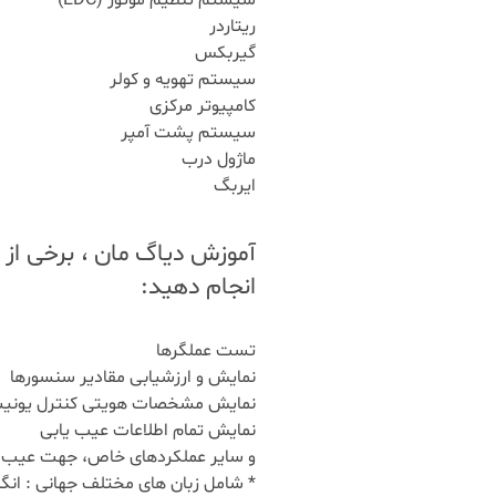
سیستم تنظیم موتور (EDC)
ریتاردر
گیربکس
سیستم تهویه و کولر
کامپیوتر مرکزی
سیستم پشت آمپر
ماژول درب
ایربگ
آموزش دیاگ مان ، برخی از 
انجام دهید:
تست عملگرها
نمایش و ارزشیابی مقادیر سنسورها
نمایش مشخصات هویتی کنترل یونیت
نمایش تمام اطلاعات عیب یابی
و سایر عملکردهای خاص، جهت عیب ی
* شامل زبان های مختلف جهانی : انگل