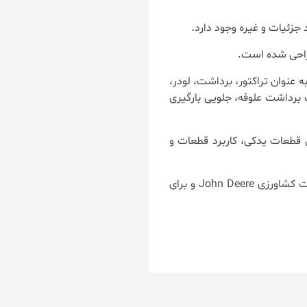
زئیات و غیره وجود دارد.
الوگ قطعات شامل فهرست دقیق قطعات اصلی و لوازم جانبی برای این نوع تجهیزات از John Deere به عنوان تراکتور، برداشت، لودر،
رداشت علوفه، جلویی بارگیری
قطعات یدکی، کاربرد قطعات و
کاتالوگ الکترونیکی یک ابزار ضروری در کار هر دو شرکت درگیر در تامین قطعات یدکی برای ماشین آلات کشاورزی John Deere و برای