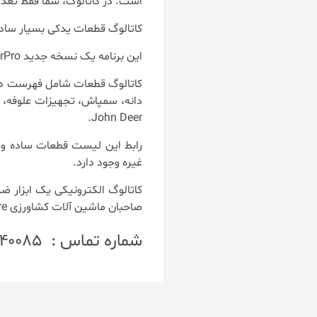
است. در کاتالوگ، شما فقط تعداد اصلی قطعات  Deere
کاتالوگ قطعات یدکی بسیار ساده
این برنامه یک نسخه جدید John Deere PartsManagerPro است که برای ماشین آلات John Deere طراحی شده است.
دانه، سمپاش، تجهیزات علوفه،
John Deer.
رابط این لیست قطعات ساده و 
غیره وجود دارد.
صاحبان ماشین آلات کشاورزی John Deere خواهد بود.
شماره تماس : ۰۹۱۲۸۹۴۰۰۸۵