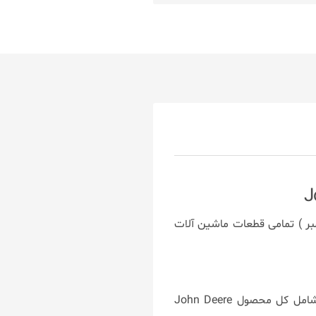
مل لیست شماره فنی (پارت نامبر ) تمامی قطعات ماشین آلات
کاتالوگ قطعات یدکی در پوسته PartsManager Pro ارائه شده است. کاتالوگ قطعات الکترونیکی شامل کل محصول John Deere