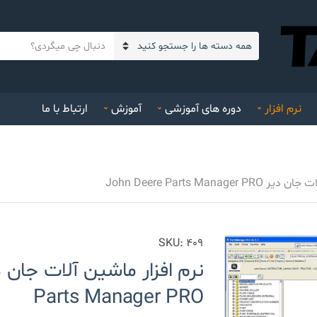
م
ن
ت
ا
ن
م
ج
د
س
نرم افزار
دوره های آموزشی
آموزش
ارتباط با ما
س
ت
ت
ج
ه
و
ک
John Deere Parts Manag
ن
ی
د
SKU:
409
Parts Manager PRO