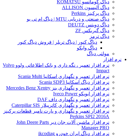
دیاگ کوماتسو KOMATSU
دیاگ آلیسون ALLISON
دیاگ پرکینز Perkins
دیاگ صنعتی و دریایی MTU | دیاگ ام تی یو
دیاگ دویتس DEUTZ
دیاگ گیربکس ZF
دیاگ ترمز
دیاگ کنور | دیاگ تریلر | فروش دیاگ کنور
دیاگ وابکو
مولتی دیاگ
نرم افزار
نرم افزار تعمیر ، نگه داری و بانک اطلاعاتی ولوو Volvo
Impact
نرم افزار تعمیر و نگهداری اسکانیا Scania Multi
نرم افزار دیاگ اسکانیا Scania SDP3
نرم افزار تعمیر و نگهداری بنز Mercedes Benz Xentry
نرم افزار ایویکو Iveco Power
نرم افزار تعمیر و نگهداری داف DAF
نرم افزار تعمیر و نگهداری کاترپیلار Caterpillar SIS
نرم افزار تعمیر و نگهداری و پارت نامبر قطعات پرکینز
Perkins SPI2 2016A
نرم افزار ماشین آلات جان دیر John Deere Parts
Manager PRO
نرم افزار دیاگ ایران خودرو ikcodiag