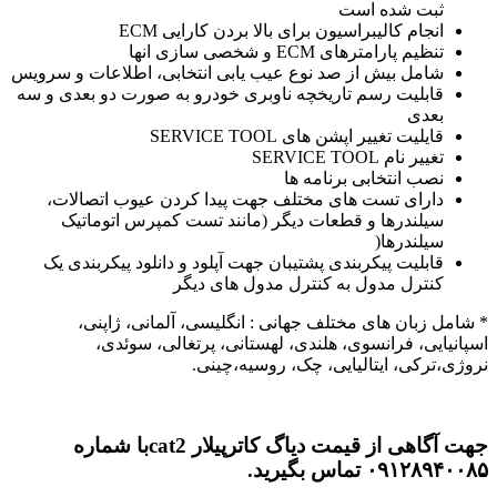
ثبت شده است
انجام کالیبراسیون برای بالا بردن کارایی ECM
تنظیم پارامترهای ECM و شخصی سازی انها
شامل بیش از صد نوع عیب یابی انتخابی، اطلاعات و سرویس
قابلیت رسم تاریخچه ناوبری خودرو به صورت دو بعدی و سه
بعدی
قایلیت تغییر اپشن های SERVICE TOOL
تغییر نام SERVICE TOOL
نصب انتخابی برنامه ها
دارای تست های مختلف جهت پیدا کردن عیوب اتصالات،
سیلندرها و قطعات دیگر (مانند تست کمپرس اتوماتیک
سیلندرها(
قابلیت پیکربندی پشتیبان جهت آپلود و دانلود پیکربندی یک
کنترل مدول به کنترل مدول های دیگر
* شامل زبان های مختلف جهانی : انگلیسی، آلمانی، ژاپنی،
اسپانیایی، فرانسوی، هلندی، لهستانی، پرتغالی، سوئدی،
نروژی،ترکی، ایتالیایی، چک، روسیه،چینی.
جهت آگاهی از قیمت دیاگ کاترپیلار cat2با شماره
۰۹۱۲۸۹۴۰۰۸۵ تماس بگیرید.