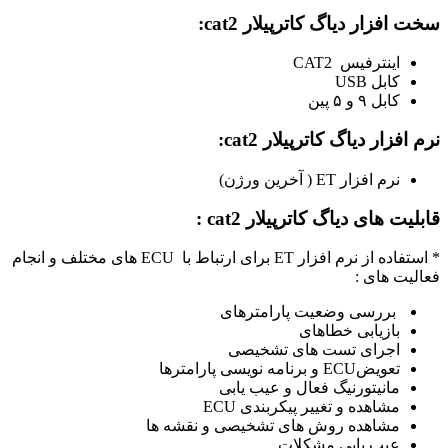
سخت افزار دیاگ کاترپیلار cat2:
اینترفیس CAT2
کابل USB
کابل ۹ و ۵ پین
نرم افزار دیاگ کاترپیلار cat2:
نرم افزار ET ( آخرین ورژن)
قابلیت های دیاگ کاترپیلار cat2 :
* استفاده از نرم افزار ET برای ارتباط با ECU های مختلف و انجام
فعالیت های :
بررسی وضعیت پارامترهای
بازیابی خطاهای
اجرای تست های تشخیصی
تعویضECU و برنامه نویسی پارامترها
مانیتورنیگ فعال و عیب یابی
مشاهده و تغییر پیکربندی ECU
مشاهده روش های تشخیصی و نقشه ها
عیب یابی مشکلات