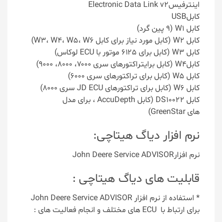
اینترفیسElectronic Data Link v2
کابلUSB
کابل W1 (۹ پین گرد)
کابل W2 (کابل مورد نیاز برای کابل W3، W4، W5، W6)
کابل W3 (کابل برای ۶۱۲۵ موتور با ECU لوکاس)
کابلW4 (کابل برایتراکتورهای سری ۷۰۰۰، ۸۰۰۰، ۹۰۰۰)
کابل W5 (کابل برای تراکتورهای سری ۶۰۰۰)
کابل W6 (کابل برای تراکتورهای JD ECU سری ۸۰۰۰)
کابل DS10022 (کابل AccuDepth ، برای مدل
های GreenStar)
نرم افزار دیاگ هیتاچی:
نرم افزارJohn Deere Service ADVISOR
قابلیت های دیاگ هیتاچی :
* استفاده از نرم افزار John Deere Service ADVISOR
برای ارتباط با ECU های مختلف و انجام فعالیت های :