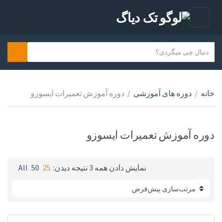
ف
ه
ر
م
earch
ن
س
ت
ا
ت
ن
م
ج
د
خانه
/
دوره های آموزشی
/
دوره آموزش تعمیرات ایسوزو
س
س
ت
ت
ج
ه
و
دوره آموزش تعمیرات ایسوزو
ک
ن
ی
نمایش دادن همه 3 نتیجه
دیدن:
25
50
All
د