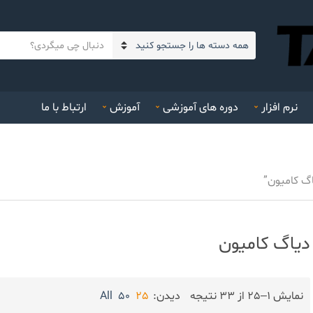
م
ن
ت
ا
ن
م
ج
د
س
نرم افزار
دوره های آموزشی
آموزش
ارتباط با ما
س
ت
ت
ج
ه
و
ک
گ کامیون”
ن
ی
د
دیاگ کامیون
نمایش 1–25 از 33 نتیجه
دیدن:
25
50
All